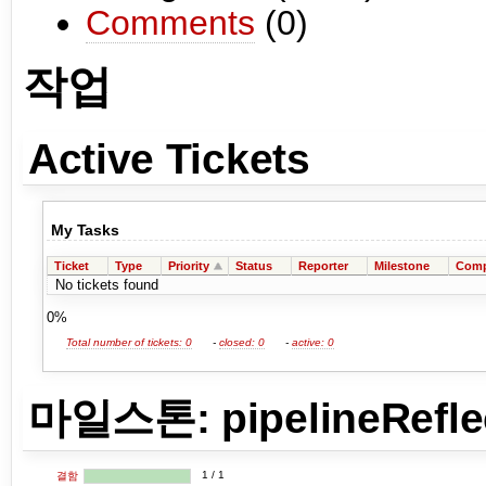
Comments
(0)
작업
Active Tickets
My Tasks
Ticket
Type
Priority
Status
Reporter
Milestone
Comp
No tickets found
0%
Total number of tickets: 0
-
closed: 0
-
active: 0
마일스톤: pipelineRefle
1 / 1
결함