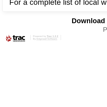
For a complete list of local 
Download i
P
Powered by
Trac 1.2.2
By
Edgewall Software
.