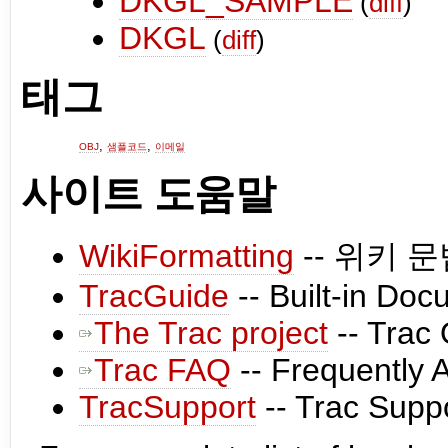
DKGL_SAMPLE
(
diff
)
DKGL
(
diff
)
태그
OBJ
샘플코드
이메일
사이트 도움말
WikiFormatting
-- 위키 
TracGuide
-- Built-in Doc
The Trac project
-- Trac
Trac FAQ
-- Frequently 
TracSupport
-- Trac Supp